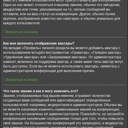
Вместе с именем пользователя могут присутствовать два изображения.
Одно из них может относиться к вашему званию, обычно это звёздочки,
квадратики или точки, указывающие на то, сколько сообщений вы
оставили, или на ваш статус на конференции. Другое, обычно более
крупное, изображение известно как «аватара» и обычно уникально для
каждого пользователя.
Вернуться к началу
Как мне включить отображение аватары?
На вкладке «Профиль» личного раздела вы можете добавить аватару с
использованием четырёх инструментов: «Граватар», «Галерея аватар»,
«Удалённая аватара» или «Загружаемая аватара». От администратора
зависит, включена ли поддержка аватар, а также какие типы аватар могут
быть доступны. Если вы не можете использовать аватары, свяжитесь с
администратором конференции для выяснения причин.
Вернуться к началу
Что такое звание и как я могу изменить его?
Звания, отображаемые под вашим именем, отражают количество
созданных вами сообщений или идентифицируют определённых
пользователей: например, модераторов и администраторов. Обычно вы
не можете напрямую изменять наименования званий на конференции,
так как они установлены её администратором. Пожалуйста, не засоряйте
конференцию ненужными сообщениями только для того, чтобы повысить
своё звание. На большинстве конференций это запрещено, и модератор
или администратор понизят значение вашего счётчика сообщений.