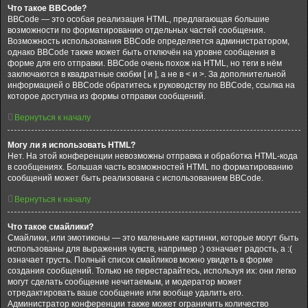
Что такое BBCode?
BBCode — это особая реализация HTML, предлагающая большие
возможности по форматированию отдельных частей сообщения.
Возможность использования BBCode определяется администратором,
однако BBCode также может быть отключён на уровне сообщения в
форме для его отправки. BBCode очень похож на HTML, но теги в нём
заключаются в квадратные скобки [ и ], а не в < и >. За дополнительной
информацией о BBCode обратитесь к руководству по BBCode, ссылка на
которое доступна из формы отправки сообщений.
Вернуться к началу
Могу ли я использовать HTML?
Нет. На этой конференции невозможны отправка и обработка HTML-кода
в сообщениях. Большая часть возможностей HTML по форматированию
сообщений может быть реализована с использованием BBCode.
Вернуться к началу
Что такое смайлики?
Смайлики, или эмотиконы — это маленькие картинки, которые могут быть
использованы для выражения чувств, например :) означает радость, а :(
означает грусть. Полный список смайликов можно увидеть в форме
создания сообщений. Только не перестарайтесь, используя их: они легко
могут сделать сообщение нечитаемым, и модератор может
отредактировать ваше сообщение или вообще удалить его.
Администратор конференции также может ограничить количество