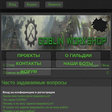
-
Вход
Кодекс
Правила
ПРОЕКТЫ
О ГИЛЬДИИ
КОНТАКТЫ
НАШИ БОТЫ
FAQ
Регистрация
Вход
ФОРУМ
П
Список форумов
о
Часто задаваемые вопросы
и
с
Вход на конференцию и регистрация
Зачем мне нужно регистрироваться?
к
Что такое COPPA?
Почему я не могу зарегистрироваться?
Я только что зарегистрировался, но не могу войти!
Почему я не могу войти?