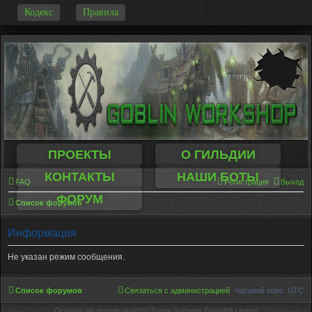
-
Кодекс
Правила
ПРОЕКТЫ
О ГИЛЬДИИ
КОНТАКТЫ
НАШИ БОТЫ
FAQ
Регистрация
Выход
ФОРУМ
Список форумов
Информация
Не указан режим сообщения.
Список форумов
Связаться с администрацией
Часовой пояс:
UTC
Создано на основе phpBB® Forum Software © phpBB Limited