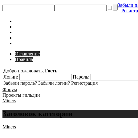
Забыли п
Регист
Оглавление
Правила
Добро пожаловать,
Гость
Логин:
Пароль:
Забыли пароль?
Забыли логин?
Регистрация
Форум
Проекты гильдии
Miners
Заголовок категории
Miners