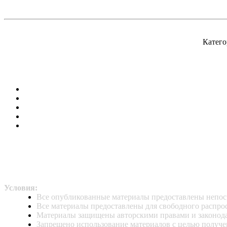
Катего
Условия:
Все опубликованные материалы предоставлены непос
Все материалы предоставлены для свободного распро
Материалы защищены авторскими правами и законод
Запрещено использование материалов с целью получе