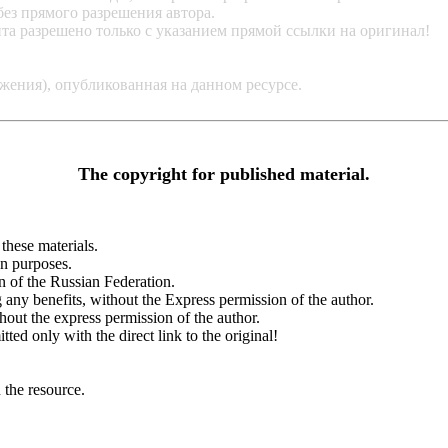
ез прямого разрешения автора.
та разрешено только с указанием прямой ссылки на оригинал!
жения), опубликованная на данном ресурсе.
The copyright for published material.
 these materials.
on purposes.
n of the Russian Federation.
g any benefits, without the Express permission of the author.
thout the express permission of the author.
ted only with the direct link to the original!
n the resource.