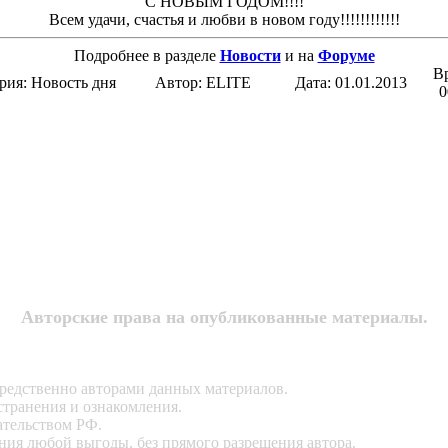
С НОВЫМ ГОДОМ!!!!
Всем удачи, счастья и любви в новом году!!!!!!!!!!!!
Подробнее в разделе
Новости
и на
Форуме
В
рия: Новость дня
Автор: ELITE
Дата: 01.01.2013
0
Авторские права на опубликованные материалы.
редственно авторами данных материалов.
странения и ознакомления.
ательством РФ.
ния любой выгоды, без прямого разрешения автора.