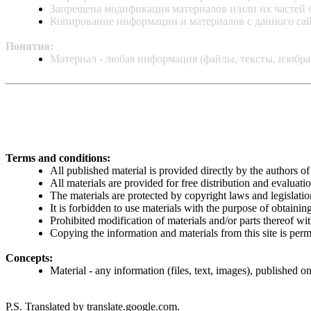
Запрещена модификация материалов и/или их частей б
Копирование информации и материалов с данного сай
Понятия:
Материал - любая информация (файлы, тексты, изобра
Terms and conditions:
All published material is provided directly by the authors of
All materials are provided for free distribution and evaluati
The materials are protected by copyright laws and legislatio
It is forbidden to use materials with the purpose of obtainin
Prohibited modification of materials and/or parts thereof wi
Copying the information and materials from this site is permit
Concepts:
Material - any information (files, text, images), published o
P.S. Translated by translate.google.com.