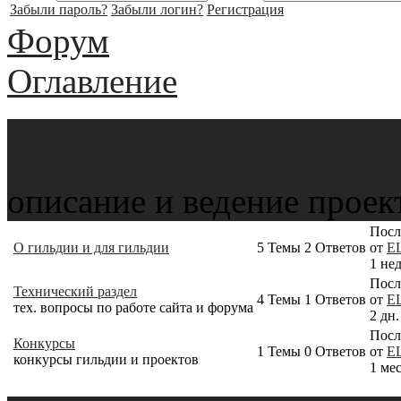
Забыли пароль?
Забыли логин?
Регистрация
Форум
Оглавление
Гильдия
описание и ведение проек
Посл
О гильдии и для гильдии
5
Темы
2
Ответов
от
E
1 нед
Посл
Технический раздел
4
Темы
1
Ответов
от
E
тех. вопросы по работе сайта и форума
2 дн.
Посл
Конкурсы
1
Темы
0
Ответов
от
E
конкурсы гильдии и проектов
1 мес