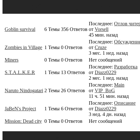
Проекты гильдии
Последнее:
Отлов читер
Goblin survival
6
Темы
356
Ответов
от
Vorsell
45 мин. назад
Последнее:
Обсуждение
Zombies in Village
1
Темы
0
Ответов
от
Cruze
3 мес. 1 нед. назад
Miners
0
Темы
0
Ответов
Нет сообщений
Последнее:
Разработка
S.T.A.L.K.E.R
1
Темы
13
Ответов
от
Diazz0229
2 мес. 1 нед. назад
Последнее:
Main
Naruto Nindogatari
2
Темы
26
Ответов
от
VIP_BoG
11 ч. 51 мин. назад
Последнее:
Описание
JaBeN's Project
1
Темы
6
Ответов
от
Diazz0229
3 нед. 4 дн. назад
Mission: Dead city
0
Темы
0
Ответов
Нет сообщений
Прочие карты