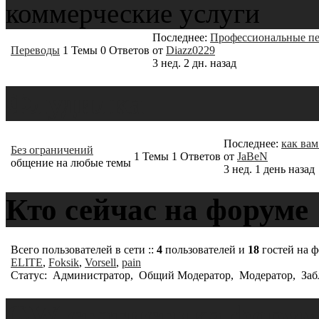
коммерческие услуги
Последнее:
Профессиональные пер
Переводы
1
Темы
0
Ответов
от
Diazz0229
3 нед. 2 дн. назад
Флудилка
Последнее:
как вам
Без ограничений
1
Темы
1
Ответов
от
JaBeN
общение на любые темы
3 нед. 1 день назад
Кто сейчас на форуме
Всего пользователей в сети ::
4
пользователей и
18
гостей на 
ELITE
,
Foksik
,
Vorsell
,
pain
Статус:
Администратор
,
Общий Модератор
,
Модератор
,
Заб
GW статистика форум